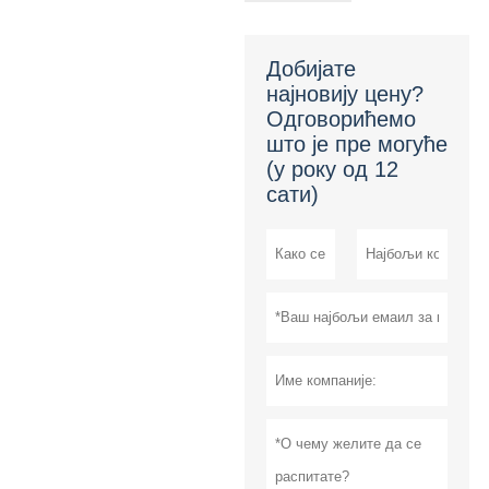
Добијате
најновију цену?
Одговорићемо
што је пре могуће
(у року од 12
сати)