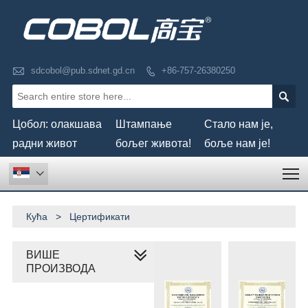

sdcobol@pub.sdnet.gd.cn
+86-757-26380250


Цобол: олакшава
Штампање
Стало нам је,
радни живот
бољег живота!
боље нам је!
T

Кућа
>
Цертификати
ВИШЕ
ПРОИЗВОДА