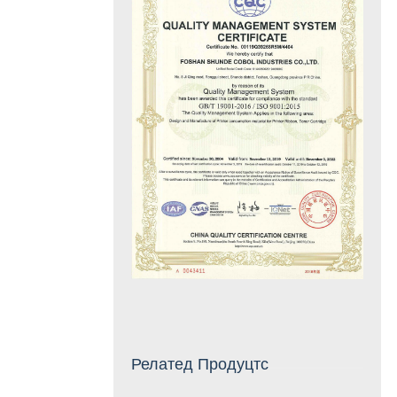
Релатед Продуцтс