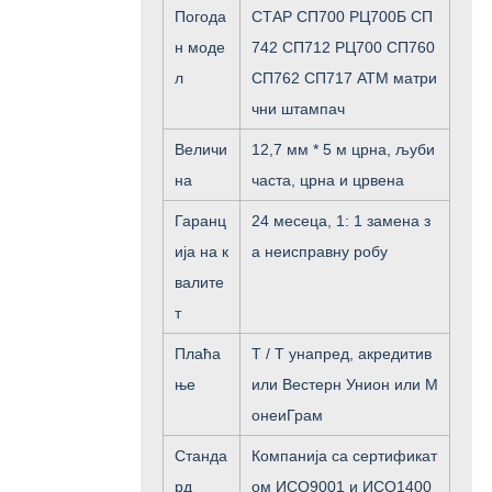
Погода
СТАР СП700 РЦ700Б СП
н моде
742 СП712 РЦ700 СП760
л
СП762 СП717 АТМ матри
чни штампач
Величи
12,7 мм * 5 м црна, љуби
на
часта, црна и црвена
Гаранц
24 месеца, 1: 1 замена з
ија на к
а неисправну робу
валите
т
Плаћа
Т / Т унапред, акредитив
ње
или Вестерн Унион или М
онеиГрам
Станда
Компанија са сертификат
рд
ом ИСО9001 и ИСО1400