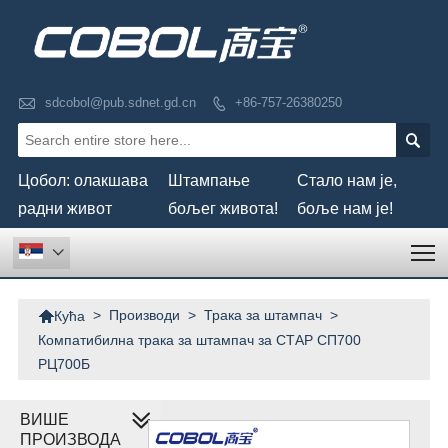

sdcobol@pub.sdnet.gd.cn
+86-757-26380250


Цобол: олакшава
Штампање
Стало нам је,
радни живот
бољег живота!
боље нам је!
T


>
Производи
>
Трака за штампач
>
Кућа
Компатибилна трака за штампач за СТАР СП700
РЦ700Б
ВИШЕ
ПРОИЗВОДА