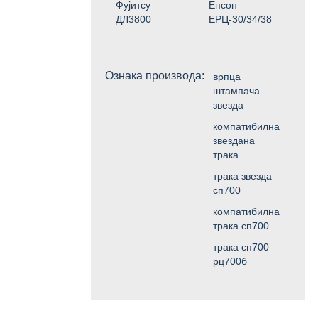
Фујитсу
Епсон
ДЛ3800
ЕРЦ-30/34/38
Ознака производа:
врпца
штампача
звезда
компатибилна
звездана
трака
трака звезда
сп700
компатибилна
трака сп700
трака сп700
рц700б