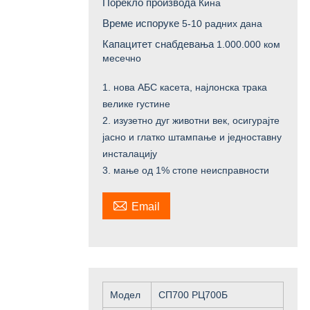
Порекло производа
Кина
Време испоруке
5-10 радних дана
Капацитет снабдевања
1.000.000 ком
месечно
1. нова АБС касета, најлонска трака
велике густине
2. изузетно дуг животни век, осигурајте
јасно и глатко штампање и једноставну
инсталацију
3. мање од 1% стопе неисправности

Email
Модел
СП700 РЦ700Б