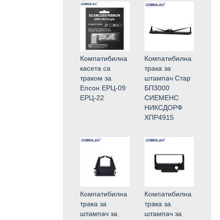
Компатибилна
Компатибилна
касета са
трака за
траком за
штампач Стар
Епсон ЕРЦ-09
БП3000
ЕРЦ-22
СИЕМЕНС
НИКСДОРФ
ХПР4915
Компатибилна
Компатибилна
трака за
трака за
штампач за
штампач за