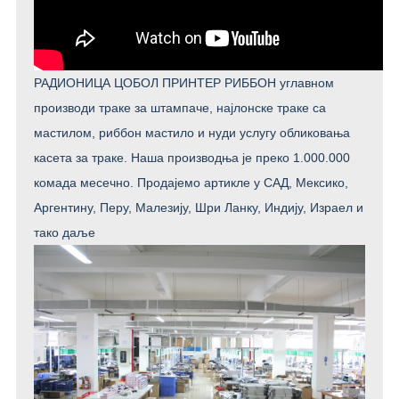
РАДИОНИЦА ЦОБОЛ ПРИНТЕР РИББОН углавном
производи траке за штампаче, најлонске траке са
мастилом, риббон ​​мастило и нуди услугу обликовања
касета за траке. Наша производња је преко 1.000.000
комада месечно. Продајемо артикле у САД, Мексико,
Аргентину, Перу, Малезију, Шри Ланку, Индију, Израел и
тако даље