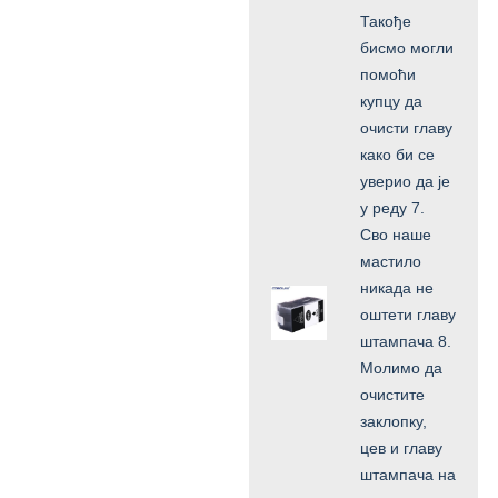
Такође
бисмо могли
помоћи
купцу да
очисти главу
како би се
уверио да је
у реду 7.
Сво наше
мастило
никада не
оштети главу
штампача 8.
Молимо да
очистите
заклопку,
цев и главу
штампача на