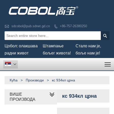

sdcobol@pub.sdnet.gd.cn
+86-757-26380250


Цобол: олакшава
Штампање
Стало нам је,
радни живот
бољег живота!
боље нам је!
T

Кућа
>
Производи
>
кс 934кл црна
ВИШЕ
кс 934кл црна
ПРОИЗВОДА