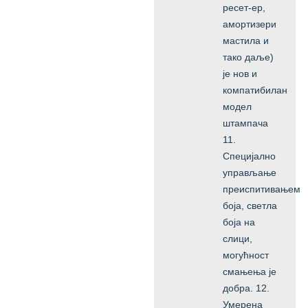
ресет-ер,
амортизери
мастила и
тако даље)
је нов и
компатибилан
модел
штампача
11.
Специјално
управљање
преиспитивањем
боја, светла
боја на
слици,
могућност
смањења је
добра. 12.
Умерена