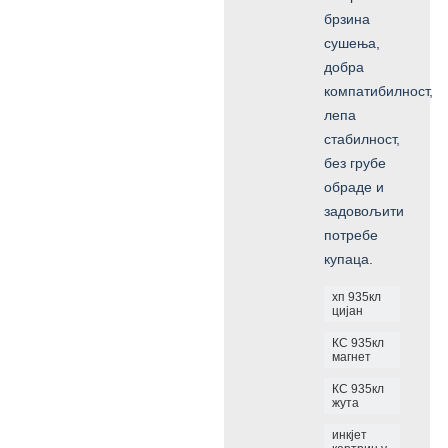
брзина
сушења,
добра
компатибилност,
лепа
стабилност,
без грубе
обраде и
задовољити
потребе
купаца.
хп 935кл
цијан
КС 935кл
магнет
КС 935кл
жута
инкјет