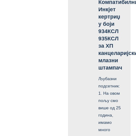
Компатибилн
Инкјет
кертриџ
у боји
934КСЛ
935КСЛ
за ХП
канцеларијск
млазни
штампач
Љубазни
подсетник:
1. На овом
пољу смо
више од 25
година,
имамо
много