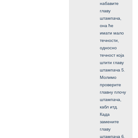
набавите
главу
штампача,
она ће
имати мало
течности,
односно
течност која
штити главу
штампача 5.
Молимо
проверите
главну плочу
штампача,
кабл итд.
Када
замените
главу
штампача 6.