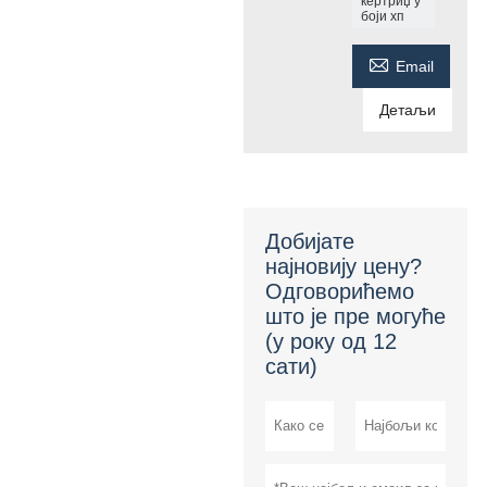
кертриџ у
боји хп

Email
Детаљи
Добијате
најновију цену?
Одговорићемо
што је пре могуће
(у року од 12
сати)