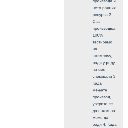
производа и
нето радних
ресурса 2.
Сва
производња,
100%
тестирамо
на
штампачу,
ради у реду,
па смо
спаковали 3.
Када
мењате
производ,
уверите се
да штампач
може да
ради 4. Када