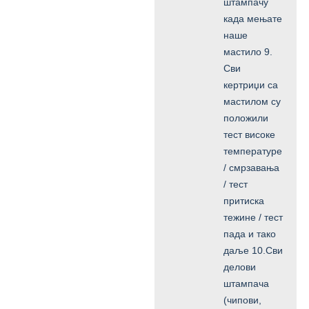
штампачу
када мењате
наше
мастило 9.
Сви
кертриџи са
мастилом су
положили
тест високе
температуре
/ смрзавања
/ тест
притиска
тежине / тест
пада и тако
даље 10.Сви
делови
штампача
(чипови,